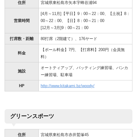
住所
宮城県東松島市矢本字蜂谷浦94
[4月～11月]【平日】9：00～22：00、【土祝】8：
営業時間
00～22：00、【日】8：00～21：00
[12月～3月]9：00～21：00
打席数・距離
80打席（2階建て）、176ヤード
【ボール料金】7円、【打席料】200円（会員無
料金
料）
オートティアップ、パッティング練習場、バンカ
施設
ー練習場、駐車場
HP
http://www.kitakami.bz/woody/
グリーンスポーツ
住所
宮城県東松島市赤井鷲塚45