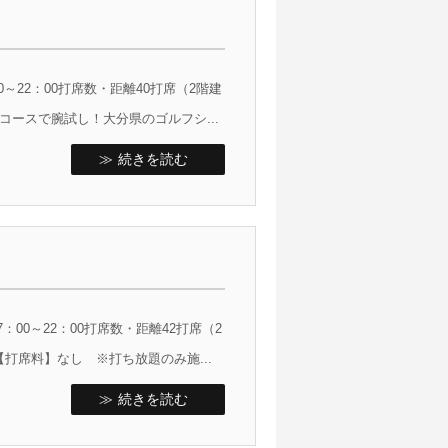
～22：00打席数・距離40打席（2階建
コースで腕試し！大分県のゴルフシ...
続きを読む
00～22：00打席数・距離42打席（2
【打席料】なし ※打ち放題のみ施...
続きを読む