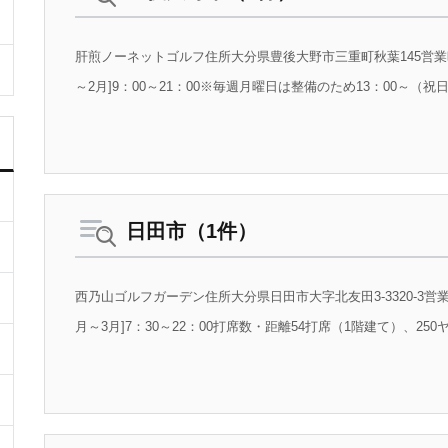
肝煎ノーネットゴルフ住所大分県豊後大野市三重町秋葉145営業時間[3
～2月]9：00～21：00※毎週月曜日は整備のため13：00～（祝
日田市（1件）
西乃山ゴルフガーデン住所大分県日田市大字北友田3-3320-3営業時間[
月～3月]7：30～22：00打席数・距離54打席（1階建て）、250