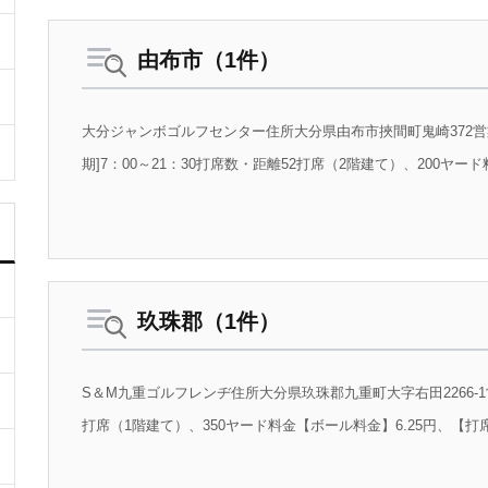
由布市（1件）
大分ジャンボゴルフセンター住所大分県由布市挾間町鬼崎372営業時間
期]7：00～21：30打席数・距離52打席（2階建て）、200ヤード料
玖珠郡（1件）
S＆M九重ゴルフレンヂ住所大分県玖珠郡九重町大字右田2266-1
打席（1階建て）、350ヤード料金【ボール料金】6.25円、【打