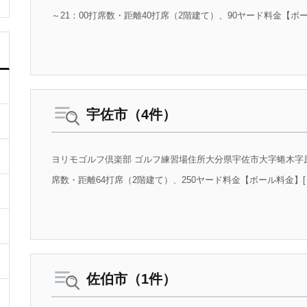
～21：00打席数・距離40打席（2階建て）、90ヤード料金【ボール
宇佐市（4件）
ヨリモゴルフ倶楽部 ゴルフ練習場住所大分県宇佐市大字蜷木字原山22
席数・距離64打席（2階建て）、250ヤード料金【ボール料金】[ビジ
佐伯市（1件）