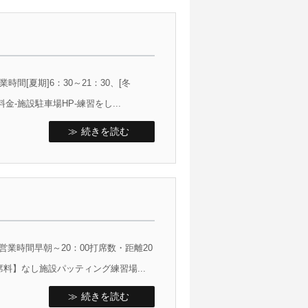
[夏期]6：30～21：30、[冬
金-施設駐車場HP-練習をし...
続きを読む
営業時間早朝～20：00打席数・距離20
席料】なし施設パッティング練習場...
続きを読む