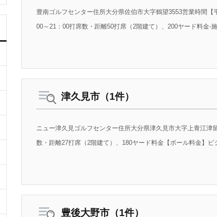
豊南ゴルフセンター住所大分県佐伯市大字鶴望3553営業時間【平日
00～21：00打席数・距離50打席（2階建て）、200ヤード料金-施
津久見市（1件）
ニュー津久見ゴルフセンター住所大分県津久見市大字上青江津留304
数・距離27打席（2階建て）、180ヤード料金【ボール料金】ビジタ
豊後大野市（1件）