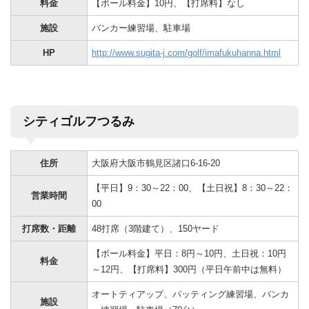
料金
【ボール料金】10円、【打席料】なし
施設
バンカー練習場、駐車場
HP
http://www.sugita-j.com/golf/imafukuhanna.html
シティゴルフつるみ
住所
大阪府大阪市鶴見区諸口6-16-20
【平日】9：30～22：00、【土日祝】8：30～22：
営業時間
00
打席数・距離
48打席（3階建て）、150ヤード
【ボール料金】平日：8円～10円、土日祝：10円
料金
～12円、【打席料】300円（平日午前中は無料）
オートティアップ、パッティング練習場、バンカ
施設