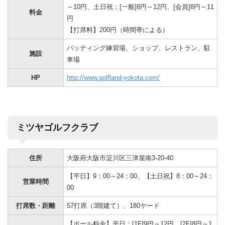
～10円、土日祝：[一般]8円～12円、[会員]8円～11
料金
円
【打席料】200円（時間帯による）
パッティング練習場、ショップ、レストラン、駐
施設
車場
HP
http://www.golfland-yokota.com/
ミツヤゴルフクラブ
住所
大阪府大阪市淀川区三津屋南3-20-40
【平日】9：00～24：00、【土日祝】8：00～24：
営業時間
00
打席数・距離
57打席（3階建て）、180ヤード
【ボール料金】平日：[1F]9円～12円、[2F]8円～1