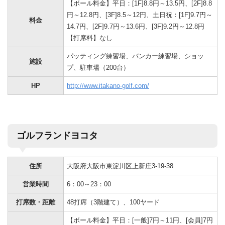
【ボール料金】平日：[1F]8.8円～13.5円、[2F]8.8
円～12.8円、[3F]8.5～12円、土日祝：[1F]9.7円～
料金
14.7円、[2F]9.7円～13.6円、[3F]9.2円～12.8円
【打席料】なし
パッティング練習場、バンカー練習場、ショッ
施設
プ、駐車場（200台）
HP
http://www.itakano-golf.com/
ゴルフランドヨコタ
住所
大阪府大阪市東淀川区上新庄3-19-38
営業時間
6：00～23：00
打席数・距離
48打席（3階建て）、100ヤード
【ボール料金】平日：[一般]7円～11円、[会員]7円