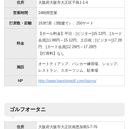
住所
大阪府大阪市大正区千島1-1-4
営業時間
24時間営業
打席数・距離
153打席（3階建て）、250ヤード
【ボール料金】平日：[ビジター]15.12円、[カード
会員]11.88円～15.12円、土日祝：[ビジター]17.28
料金
円、[カード会員]12.29円～17.28円
【打席料】なし
オートティアップ、バンカー練習場、ショップ、
施設
レストラン、スポーツジム、駐車場
HP
http://www.hanshingolf.com/taisyo/
ゴルフオータニ
住所
大阪府大阪市大正区南恩加島5-7-76