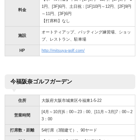
1円、[3F]6円、土日祝：[1F]10円～12円、[2F]9円
料金
～11円、[3F]6円
【打席料】なし
オートティアップ、パッティング練習場、ショッ
施設
プ、レストラン、駐車場
HP
http://mitsuya-golf.com/
今福阪奈ゴルフガーデン
住所
大阪府大阪市城東区今福東1-5-22
[4月～10月]6：00～23：00、[11月～3月]7：00～2
営業時間
3：00
打席数・距離
54打席（3階建て）、90ヤード