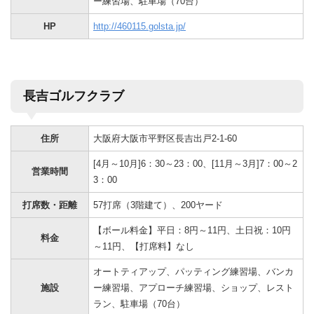
ー練習場、駐車場（70台）
HP
http://460115.golsta.jp/
長吉ゴルフクラブ
住所
大阪府大阪市平野区長吉出戸2-1-60
[4月～10月]6：30～23：00、[11月～3月]7：00～2
営業時間
3：00
打席数・距離
57打席（3階建て）、200ヤード
【ボール料金】平日：8円～11円、土日祝：10円
料金
～11円、【打席料】なし
オートティアップ、パッティング練習場、バンカ
施設
ー練習場、アプローチ練習場、ショップ、レスト
ラン、駐車場（70台）